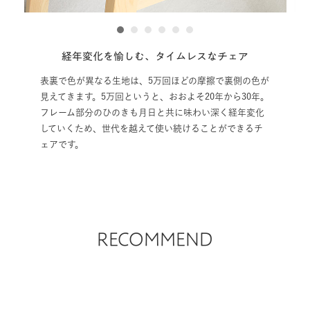
1
2
3
4
5
6
ェア
富永周平氏によるデザイン
側の色が
イタリアで家具業界に携わった経験を活かし、日本で自
ら30年。
らデザインしたおもちゃブランドを立ち上げたデザイナ
経年変化
ー富永周平氏によるデザイン。
できるチ
RECOMMEND