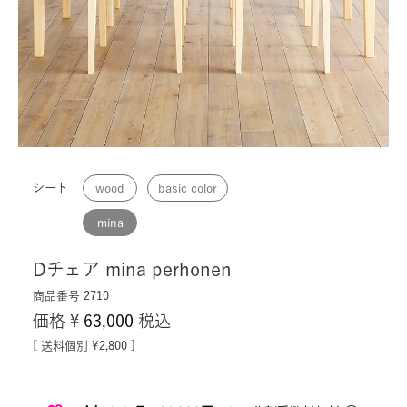
シート
wood
basic color
mina
Dチェア mina perhonen
商品番号
2710
価格
¥
63,000
税込
送料個別
¥
2,800
なら
月々21,000円
から。分割手数料無料