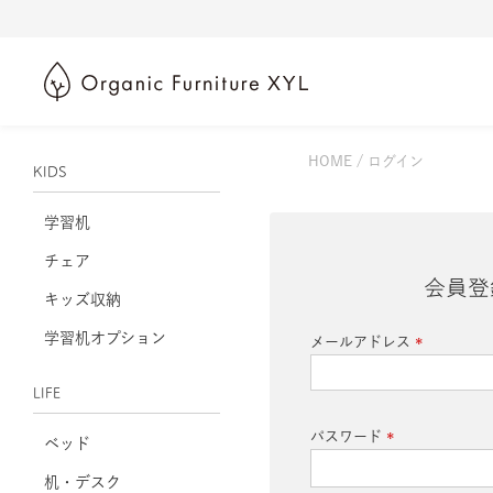
HOME
ログイン
KIDS
学習机
チェア
会員登
キッズ収納
学習机オプション
メールアドレス
(必
須)
LIFE
パスワード
ベッド
(必
机・デスク
須)