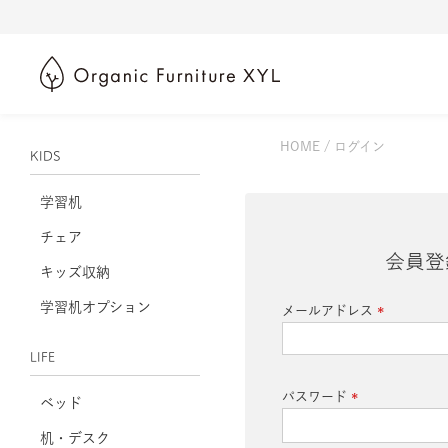
HOME
ログイン
KIDS
学習机
チェア
会員登
キッズ収納
学習机オプション
メールアドレス
(必
須)
LIFE
パスワード
ベッド
(必
机・デスク
須)