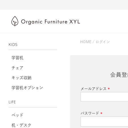
HOME
ログイン
KIDS
学習机
チェア
会員登
キッズ収納
学習机オプション
メールアドレス
(必
須)
LIFE
パスワード
ベッド
(必
机・デスク
須)