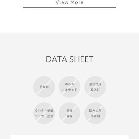
DATA SHEET
ホルム
違法伐採
防腐剤
アルデヒド
輸入材
ウレタン塗装
突板
防カビ剤
ラッカー塗装
合板
防虫剤
塗料