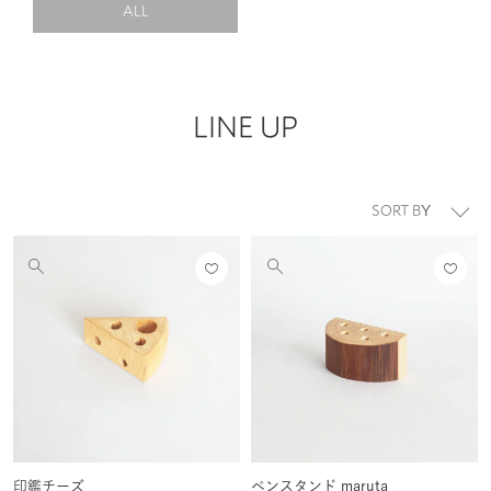
ALL
LINE UP
並び替え
お気
お気
他
他
に入
に入
の
の
りに
りに
画
画
登録
登録
像
像
する
する
を
を
見
見
る
る
印鑑チーズ
ペンスタンド maruta