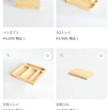
登録
登録
像
像
する
する
を
を
見
見
る
る
ペン立て L
丸2トレイ
¥
4,200
税込
¥
3,900
税込
お気
お気
他
他
に入
に入
の
の
りに
りに
画
画
登録
登録
像
像
する
する
を
を
見
見
る
る
文具トレイ
名刺入れ