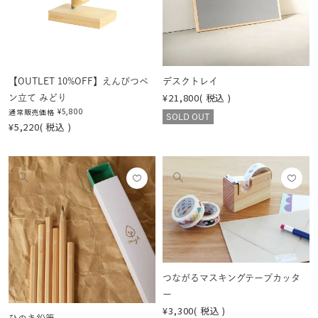
する
する
を
を
見
見
る
る
【OUTLET 10%OFF】えんぴつペ
デスクトレイ
¥
21,800
税込
ン立て みどり
¥
5,800
通常販売価格
SOLD OUT
¥
5,220
税込
お気
お気
他
他
に入
に入
の
の
りに
りに
画
画
登録
登録
像
像
する
する
を
を
見
見
つながるマスキングテープカッタ
る
る
ー
¥
3,300
税込