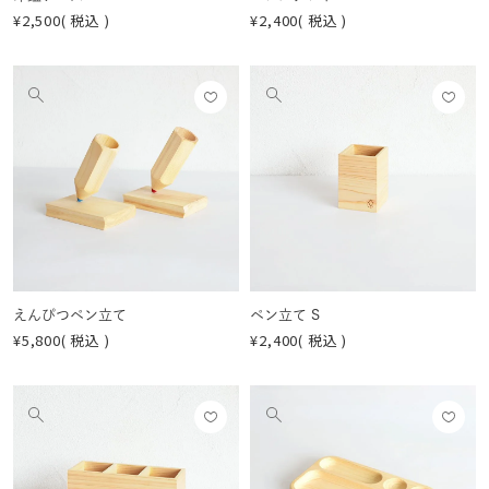
¥
2,500
税込
¥
2,400
税込
お気
お気
他
他
に入
に入
の
の
りに
りに
画
画
登録
登録
像
像
する
する
を
を
見
見
る
る
えんぴつペン立て
ペン立て S
¥
5,800
税込
¥
2,400
税込
お気
お気
他
他
に入
に入
の
の
りに
りに
画
画