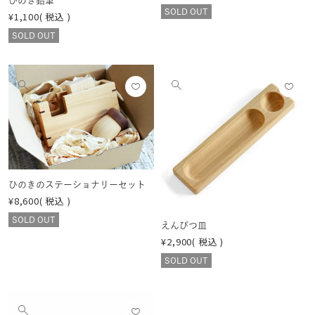
ひのき鉛筆
SOLD OUT
¥
1,100
税込
SOLD OUT
お気
お気
他
他
に入
に入
の
の
りに
りに
画
画
登録
登録
像
像
する
する
を
を
見
見
ひのきのステーショナリーセット
る
る
¥
8,600
税込
SOLD OUT
えんぴつ皿
¥
2,900
税込
SOLD OUT
お気
他