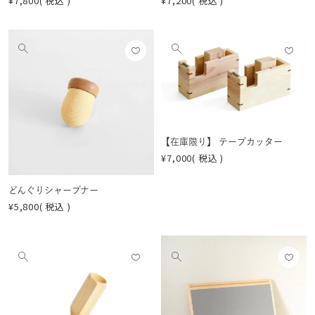
¥
7,800
税込
¥
7,200
税込
お気
お気
他
他
に入
に入
の
の
りに
りに
画
画
登録
登録
像
像
する
する
を
を
見
見
【在庫限り】 テープカッター
¥
7,000
税込
る
る
どんぐりシャープナー
¥
5,800
税込
お気
お気
他
他
に入
に入
の
の
りに
りに
画
画
登録
登録
像
像