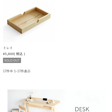
に入
の
りに
画
登録
像
する
を
見
る
トレイ
¥
5,600
税込
SOLD OUT
17
件中
1
-
17
件表示