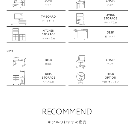
SOFA
CHAIR
ソファ
チェア
LIVING
TV BOARD
STORAGE
テレビボード
リビング収納
KITCHEN
DESK
STORAGE
机・デスク
キッチン収納
KIDS
DESK
CHAIR
学習机
チェア
KIDS
DESK
STORAGE
OPTION
キッズ収納
学習机オプション
RECOMMEND
キシルのおすすめ商品