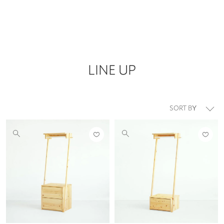
LINE UP
並び替え
お気
お気
他
他
に入
に入
の
の
りに
りに
画
画
登録
登録
像
像
する
する
を
を
見
見
る
る