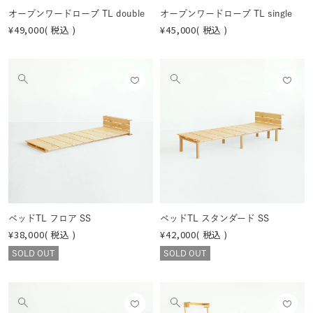
オープンワードローブ TL double
オープンワードローブ TL single
¥
49,000
税込
¥
45,000
税込
お気
お気
他
他
に入
に入
の
の
りに
りに
画
画
登録
登録
像
像
する
する
を
を
見
見
る
る
ベッドTL フロア SS
ベッドTL スタンダード SS
¥
38,000
税込
¥
42,000
税込
SOLD OUT
SOLD OUT
お気
お気
他
他