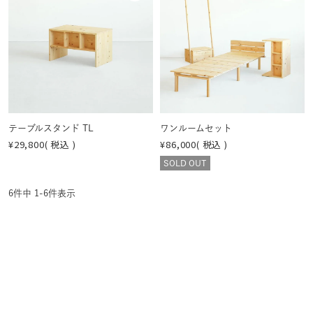
に入
に入
の
の
りに
りに
画
画
登録
登録
像
像
する
する
を
を
見
見
る
る
テーブルスタンド TL
ワンルームセット
¥
29,800
税込
¥
86,000
税込
SOLD OUT
6
件中
1
-
6
件表示