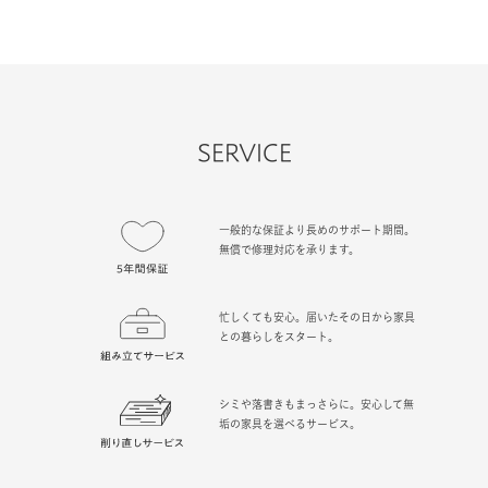
SERVICE
一般的な保証より長めのサポート期間。
無償で修理対応を承ります。
忙しくても安心。届いたその日から家具
との暮らしをスタート。
シミや落書きもまっさらに。安心して無
垢の家具を選べるサービス。