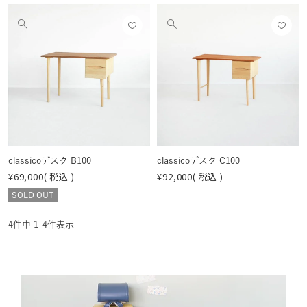
お気
お気
他
他
に入
に入
の
の
りに
りに
画
画
登録
登録
像
像
する
する
を
を
見
見
る
る
classicoデスク B100
classicoデスク C100
¥
69,000
税込
¥
92,000
税込
SOLD OUT
4
件中
1
-
4
件表示