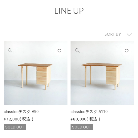
LINE UP
並び替え
お気
お気
他
他
に入
に入
の
の
りに
りに
画
画
登録
登録
像
像
する
する
を
を
見
見
る
る
classicoデスク A90
classicoデスク A110
¥
72,000
税込
¥
80,000
税込
SOLD OUT
SOLD OUT