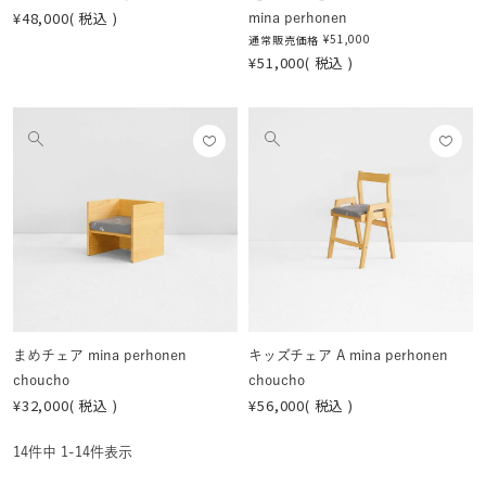
¥
48,000
税込
mina perhonen
¥
51,000
通常販売価格
¥
51,000
税込
お気
お気
他
他
に入
に入
の
の
りに
りに
画
画
登録
登録
像
像
する
する
を
を
見
見
る
る
まめチェア mina perhonen
キッズチェア A mina perhonen
choucho
choucho
¥
32,000
税込
¥
56,000
税込
14
件中
1
-
14
件表示