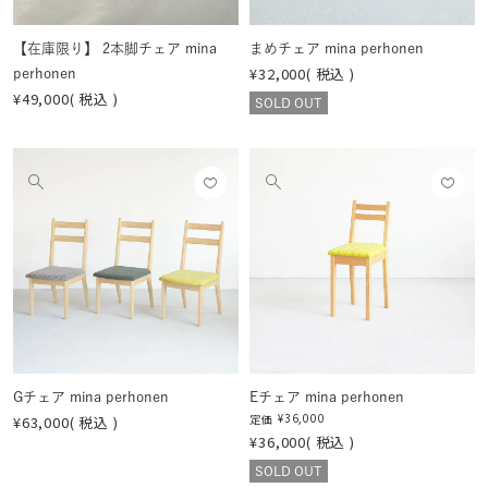
る
る
【在庫限り】 2本脚チェア mina
まめチェア mina perhonen
¥
32,000
税込
perhonen
¥
49,000
税込
SOLD OUT
お気
お気
他
他
に入
に入
の
の
りに
りに
画
画
登録
登録
像
像
する
する
を
を
見
見
る
る
Gチェア mina perhonen
Eチェア mina perhonen
¥
36,000
定価
¥
63,000
税込
¥
36,000
税込
SOLD OUT