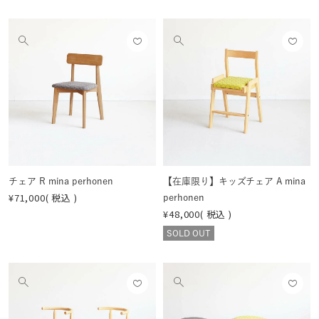
お気
お気
他
他
に入
に入
の
の
りに
りに
画
画
登録
登録
像
像
する
する
を
を
見
見
る
る
チェア R mina perhonen
【在庫限り】キッズチェア A mina
¥
71,000
税込
perhonen
¥
48,000
税込
SOLD OUT
お気
お気
他
他
に入
に入
の
の
りに
りに