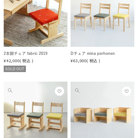
の
の
りに
りに
画
画
登録
登録
像
像
する
する
を
を
見
見
る
る
2本脚チェア fabric 2019
Dチェア mina perhonen
¥
42,000
税込
¥
63,000
税込
SOLD OUT
お気
お気
他
他
に入
に入
の
の
りに
りに
画
画
登録
登録
像
像
する
する
を
を
見
見