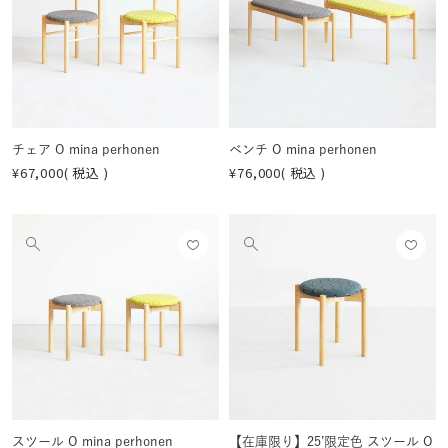
画
画
登録
登録
像
像
する
する
を
を
見
見
る
る
チェア O mina perhonen
ベンチ O mina perhonen
¥
67,000
税込
¥
76,000
税込
お気
お気
他
他
に入
に入
の
の
りに
りに
画
画
登録
登録
像
像
する
する
を
を
見
見
る
る
スツール O mina perhonen
【在庫限り】25’限定色 スツール O