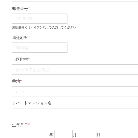
郵便番号
*
※郵便番号はハイフンなしで入力してください
都道府県
*
市区町村
*
番地
*
アパートマンション名
生年月日
*
年
月
日