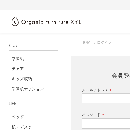
HOME
ログイン
KIDS
学習机
チェア
会員登
キッズ収納
学習机オプション
メールアドレス
(必
須)
LIFE
パスワード
ベッド
(必
机・デスク
須)