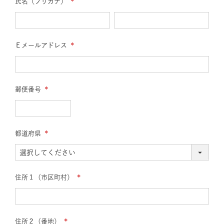
氏名（フリガナ）
(必
須)
Ｅメールアドレス
(必
須)
郵便番号
(必
須)
都道府県
(必
須)
住所１（市区町村）
(必
須)
住所２（番地）