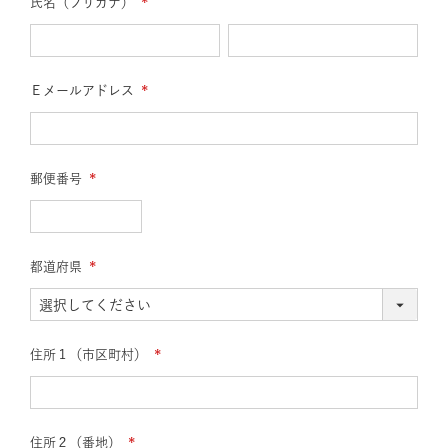
氏名（フリガナ）
(必
須)
Ｅメールアドレス
(必
須)
郵便番号
(必
須)
都道府県
(必
須)
住所１（市区町村）
(必
須)
住所２（番地）