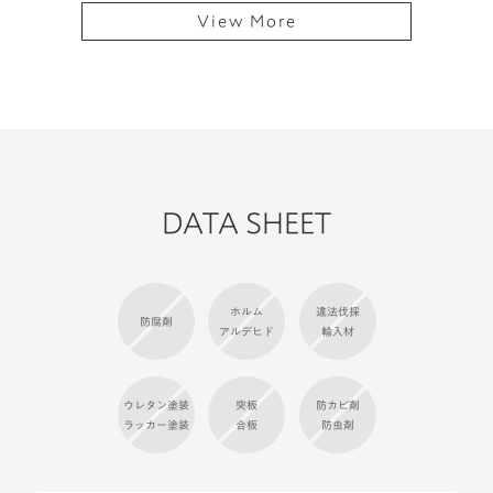
View More
DATA SHEET
ホルム
違法伐採
防腐剤
アルデヒド
輸入材
ウレタン塗装
突板
防カビ剤
ラッカー塗装
合板
防虫剤