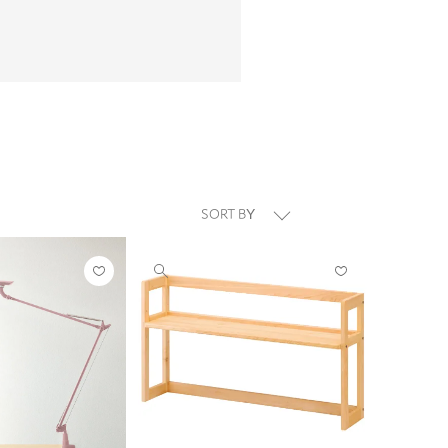
並び替え
お気
お気
他
に入
に入
の
りに
りに
画
登録
登録
像
する
する
を
見
る