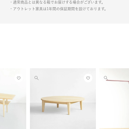
・通常商品とは異なる箱でお届けする場合がございます。
・アウトレット家具は1年間の保証期間を設けております。
お気
お気
他
他
に入
に入
の
の
りに
りに
画
画
登録
登録
像
像
する
する
を
を
見
見
る
る