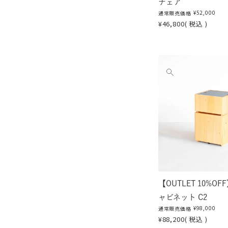
チェア
¥
52,000
通常販売価格
¥
46,800
税込
他
の
画
像
を
見
る
【OUTLET 10%O
ャビネット C2
¥
98,000
通常販売価格
¥
88,200
税込