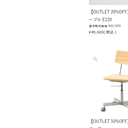
【OUTLET 20%O
ーブル E120
¥
62,000
通常販売価格
¥
49,600
税込
他
の
画
像
を
見
る
【OUTLET 10%O