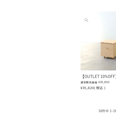
他
の
画
像
を
見
る
【OUTLET 10%O
¥
39,800
通常販売価格
¥
35,820
税込
16
件中
1
-
1