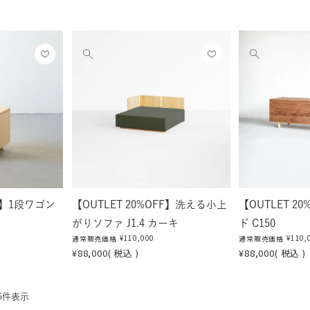
お気
お気
他
他
に入
に入
の
の
りに
りに
画
画
登録
登録
像
像
する
する
を
を
見
見
る
る
FF】1段ワゴン
【OUTLET 20%OFF】洗える小上
【OUTLET 2
がりソファ J1.4 カーキ
ド C150
¥
110,000
¥
110,
通常販売価格
通常販売価格
¥
88,000
税込
¥
88,000
税込
6
件表示