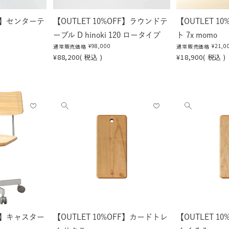
FF】センターテ
【OUTLET 10%OFF】ラウンドテ
【OUTLET 1
ーブル D hinoki 120 ロータイプ
ト 7x momo
¥
98,000
¥
21,0
通常販売価格
通常販売価格
¥
88,200
税込
¥
18,900
税込
お気
お気
他
他
に入
に入
の
の
りに
りに
画
画
登録
登録
像
像
する
する
を
を
見
見
る
る
FF】キャスター
【OUTLET 10%OFF】カードトレ
【OUTLET 1