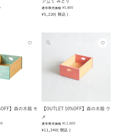
ン立て みどり
0
¥
5,800
通常販売価格
¥
5,220
税込
お気
お気
他
に入
に入
の
りに
りに
画
登録
登録
像
する
する
を
見
る
0%OFF】森の木箱 モ
【OUTLET 10%OFF】森の木箱 ウ
メ
00
¥
12,600
通常販売価格
¥
11,340
税込