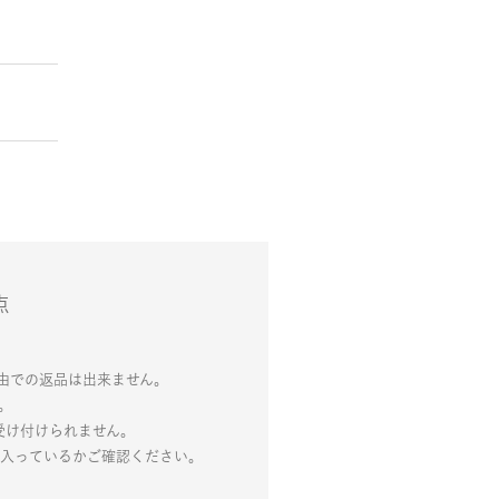
点
由での返品は出来ません。
。
受け付けられません。
が入っているかご確認ください。