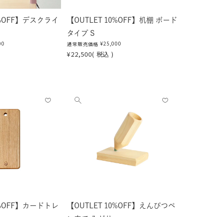
0%OFF】デスクライ
【OUTLET 10%OFF】机棚 ボード
タイプ S
00
¥
25,000
通常販売価格
¥
22,500
税込
お気
お気
他
に入
に入
の
りに
りに
画
登録
登録
像
する
する
を
見
る
0%OFF】カードトレ
【OUTLET 10%OFF】えんぴつペ