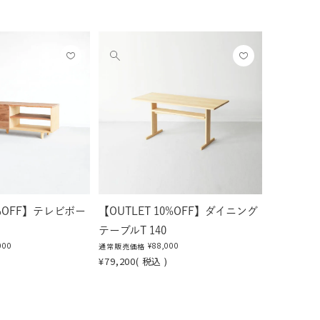
お気
お気
他
に入
に入
の
りに
りに
画
登録
登録
像
する
する
を
見
る
0%OFF】テレビボー
【OUTLET 10%OFF】ダイニング
テーブルT 140
000
¥
88,000
通常販売価格
¥
79,200
税込