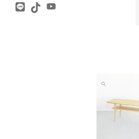
他
の
画
像
を
見
る