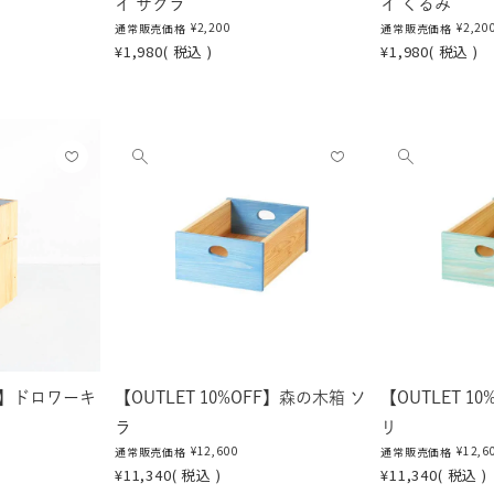
イ サクラ
イ くるみ
¥
2,200
¥
2,20
通常販売価格
通常販売価格
¥
1,980
税込
¥
1,980
税込
お気
お気
他
他
に入
に入
の
の
りに
りに
画
画
登録
登録
像
像
する
する
を
を
見
見
る
る
FF】ドロワーキ
【OUTLET 10%OFF】森の木箱 ソ
【OUTLET 1
ラ
リ
¥
12,600
¥
12,6
通常販売価格
通常販売価格
¥
11,340
税込
¥
11,340
税込