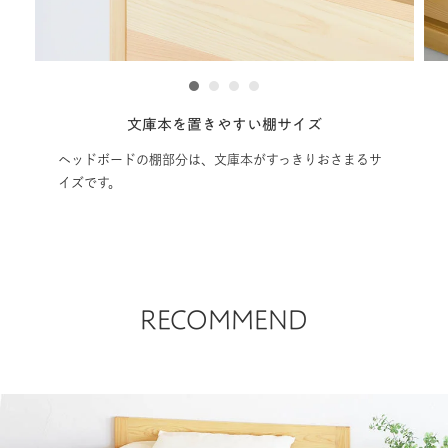
1
2
3
4
やすい棚サイズ
軋みや揺れの悩みを
文庫本がすっきりおさまるサ
すのこは幅広の板で間隔を狭めている
いてもゴツゴツせず、軋みや揺れもな
く眠ることができます。
RECOMMEND