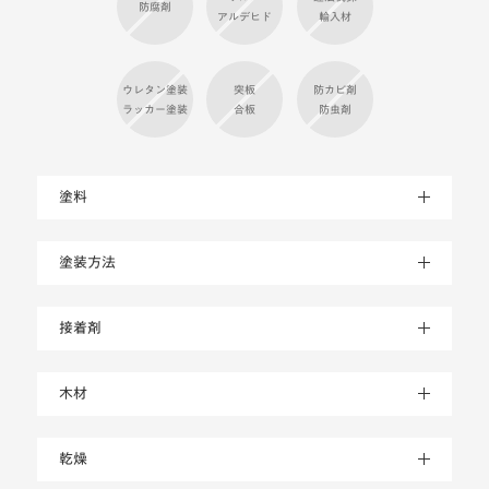
ホルム
違法伐採
防腐剤
アルデヒド
輸入材
ウレタン塗装
突板
防カビ剤
ラッカー塗装
合板
防虫剤
塗料
塗装方法
接着剤
木材
乾燥