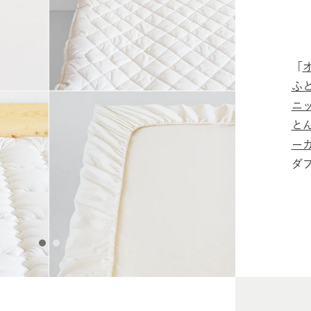
「
ふと
ニ
とん
ーガ
ダ
1
2