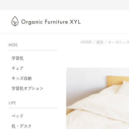
HOME
寝具
オーガニック
KIDS
学習机
チェア
キッズ収納
学習机オプション
LIFE
ベッド
机・デスク