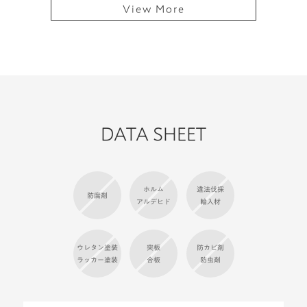
View More
DATA SHEET
ホルム
違法伐採
防腐剤
アルデヒド
輸入材
ウレタン塗装
突板
防カビ剤
ラッカー塗装
合板
防虫剤