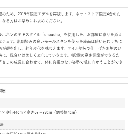
理のため、2019年限定モデルを再販します。ネットストア限定4台のた
になる方はお早めにお求めください。
ルホネンのテキスタイル「choucho」を使用した、お部屋に彩りを添え
なチェア。肌馴染みの良いモールスキンを使った座面は使い込むうちに
色が顔を出し、経年変化を味わえます。オイル塗装で仕上げた無垢のひ
共に、風合いは美しく変化していきます。4段階の高さ調節ができるた
子さまの成長に合わせて、体に負担のない姿勢で机に向かうことができ
詳細
cm×奥行44cm×高さ67～79cm（調整幅4cm）
法