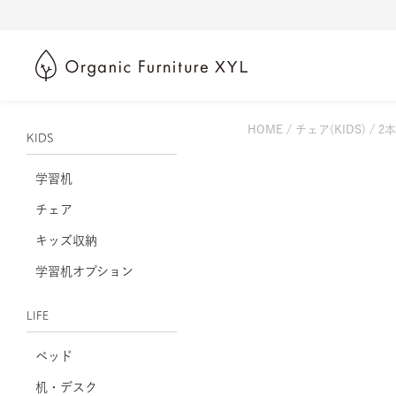
HOME
チェア(KIDS)
2本
KIDS
学習机
チェア
キッズ収納
学習机オプション
LIFE
ベッド
机・デスク