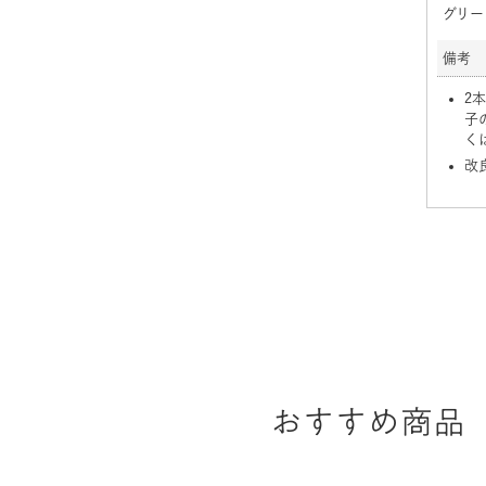
グリー
備考
2
子
く
改
おすすめ商品