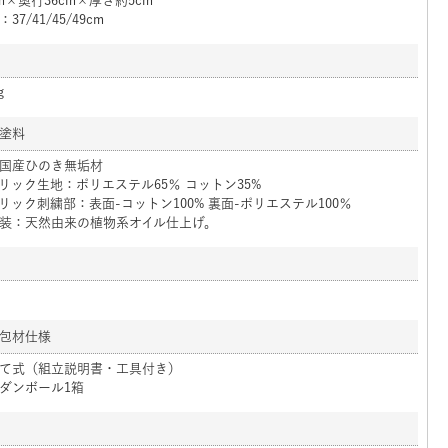
cm×奥行36cm×厚さ約5cm
37/41/45/49cm
g
塗料
国産ひのき無垢材
リック生地：ポリエステル65％ コットン35%
リック刺繍部：表面-コットン100% 裏面-ポリエステル100％
装：天然由来の植物系オイル仕上げ。
包材仕様
て式（組立説明書・工具付き）
ダンボール1箱