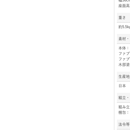
幅36
座面高：
重さ
約5.5k
素材・
本体：
ファブ
ファブ
木部塗
生産地
日本
組立・
組み立
梱包：
法令等