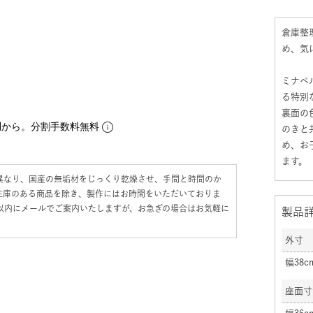
倉庫整
め、気
ミナペ
る特別
裏面の
円
から。分割手数料無料
のきと
め、お
ます。
異なり、国産の無垢材をじっくり乾燥させ、手間と時間のか
在庫のある商品を除き、製作にはお時間をいただいておりま
日以内にメールでご案内いたしますが、お急ぎの場合はお気軽に
製品
外寸
幅38
座面寸