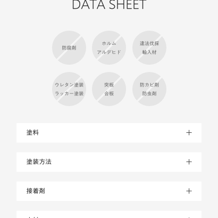
DATA SHEET
ホルム
違法伐採
防腐剤
アルデヒド
輸入材
ウレタン塗装
突板
防カビ剤
ラッカー塗装
合板
防虫剤
塗料
塗装方法
接着剤