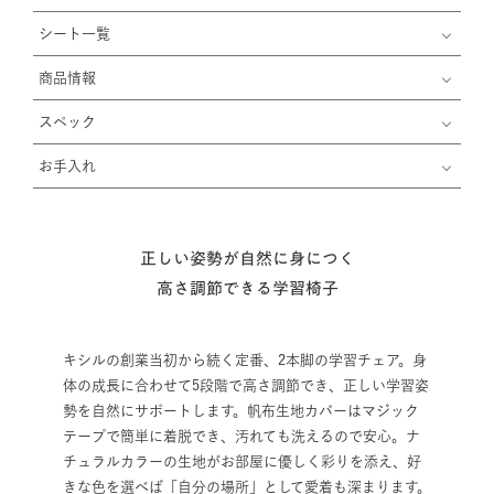
シート一覧
商品情報
スペック
お手入れ
正しい姿勢が自然に身につく
高さ調節できる学習椅子
キシルの創業当初から続く定番、2本脚の学習チェア。身
体の成長に合わせて5段階で高さ調節でき、正しい学習姿
勢を自然にサポートします。帆布生地カバーはマジック
テープで簡単に着脱でき、汚れても洗えるので安心。ナ
チュラルカラーの生地がお部屋に優しく彩りを添え、好
きな色を選べば「自分の場所」として愛着も深まります。