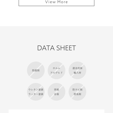
DATA SHEET
ホルム
違法伐採
防腐剤
アルデヒド
輸入材
ウレタン塗装
突板
防カビ剤
ラッカー塗装
合板
防虫剤
塗料
塗装方法