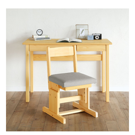
2本脚チェア canvas
商品番号
CHR111104
価格
¥
39,000
税込