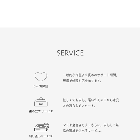
SERVICE
一般的な保証より長めのサポート期間。
無償で修理対応を承ります。
忙しくても安心。届いたその日から家具
との暮らしをスタート。
シミや落書きもまっさらに。安心して無
垢の家具を選べるサービス。