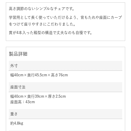
高さ調節のないシンプルなチェアです。
学習用として長く使っていただけるよう、背もたれや座面にカーブ
をつけて座りやすさにこだわりました。
貫が4本入った箱型の構造で丈夫なのも自慢です。
製品詳細
外寸
幅40cm×奥行45.5cm×高さ76cm
座面寸法
幅40cm×奥行39cm×厚さ2.5cm
座面高：43cm
重さ
約4.8kg