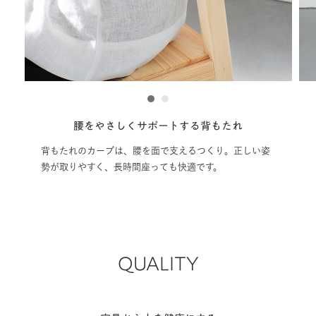
1
2
れ
高さ調節は片手でOK
正しい姿
ワンタッチで高さ調節が可能です。レバーは手が届きや
すい位置に設置しました
QUALITY