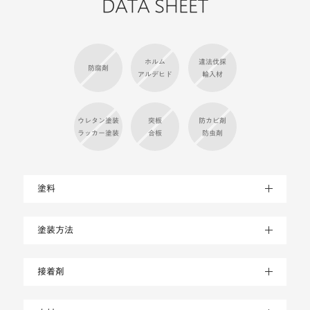
DATA SHEET
ホルム
違法伐採
防腐剤
アルデヒド
輸入材
ウレタン塗装
突板
防カビ剤
ラッカー塗装
合板
防虫剤
塗料
塗装方法
接着剤