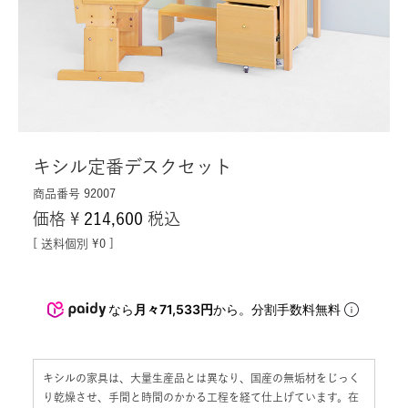
キシル定番デスクセット
商品番号
92007
価格
¥
214,600
税込
送料個別
¥
0
なら
月々71,533円
から。分割手数料無料
キシルの家具は、大量生産品とは異なり、国産の無垢材をじっく
り乾燥させ、手間と時間のかかる工程を経て仕上げています。在
庫のある商品を除き、製作にはお時間をいただいております。出