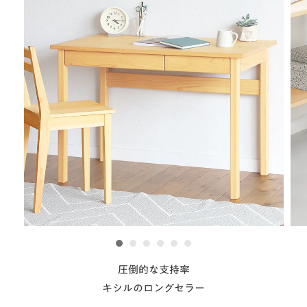
1
2
3
4
5
6
圧倒的な支持率
キシルのロングセラー
4本脚デスクは、キシルの「Masterpiece」と呼べる、創