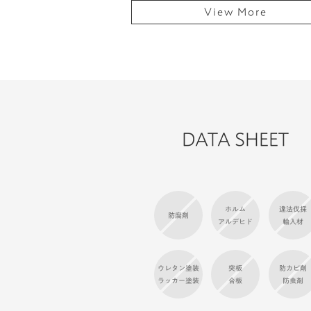
View More
DATA SHEET
ホルム
違法伐採
防腐剤
アルデヒド
輸入材
ウレタン塗装
突板
防カビ剤
ラッカー塗装
合板
防虫剤