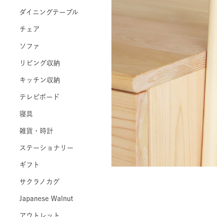
ダイニングテーブル
チェア
ソファ
リビング収納
キッチン収納
テレビボード
寝具
雑貨・時計
ステーショナリー
ギフト
サクラノカグ
Japanese Walnut
アウトレット