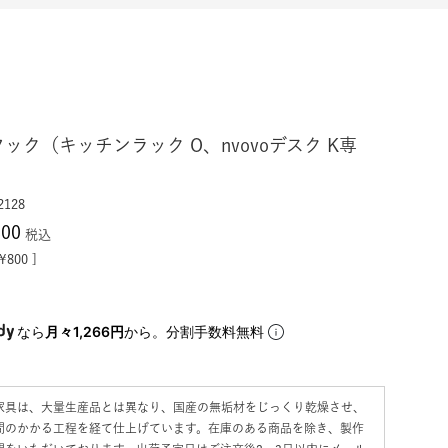
ック（キッチンラック O、nvovoデスク K専
2128
800
税込
¥
800
なら
月々1,266円
から。分割手数料無料
家具は、大量生産品とは異なり、国産の無垢材をじっくり乾燥させ、
間のかかる工程を経て仕上げています。在庫のある商品を除き、製作