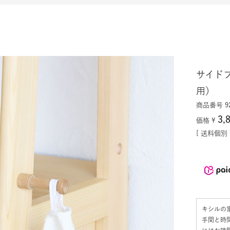
サイドフ
用）
商品番号
9
3,
価格
¥
送料個別
キシルの
手間と時