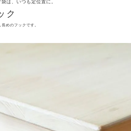
げ袋は、いつも定位置に。
ック
し長めのフックです。