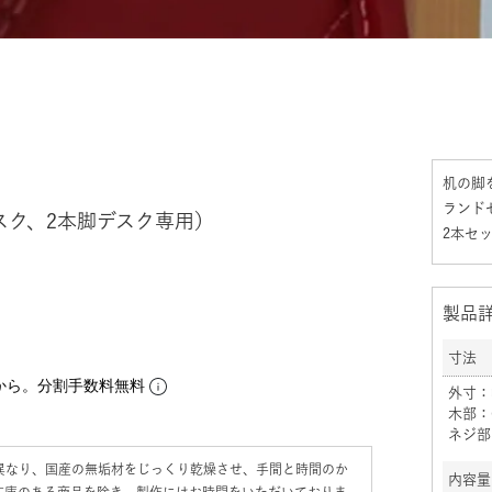
机の脚
ランド
スク、2本脚デスク専用）
2本セ
製品
寸法
から。分割手数料無料
外寸：幅
木部：
ネジ部
異なり、国産の無垢材をじっくり乾燥させ、手間と時間のか
内容量
在庫のある商品を除き、製作にはお時間をいただいておりま