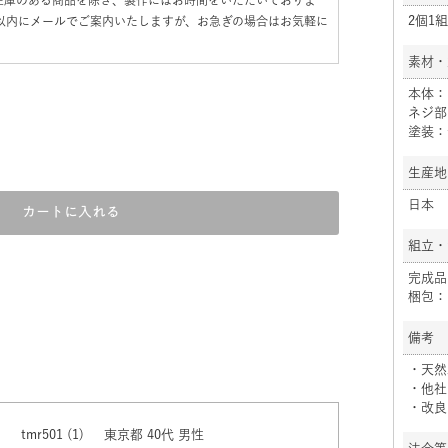
2個1組
日以内にメールでご案内いたしますが、お急ぎの場合はお気軽に
素材・
本体：
ネジ部
塗装：
生産地
日本
カートに入れる
組立・
完成品
梱包：
備考
・天然
・他社
・改良
tmr501
1
東京都
40代
男性