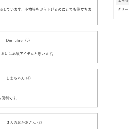
法令等
9
設置しています。小物等をぶら下げるのにとても役立ちま
グリー
DerFuhrer
5
9
しまちゃん
4
9
も便利です。
３人のおかあさん
2