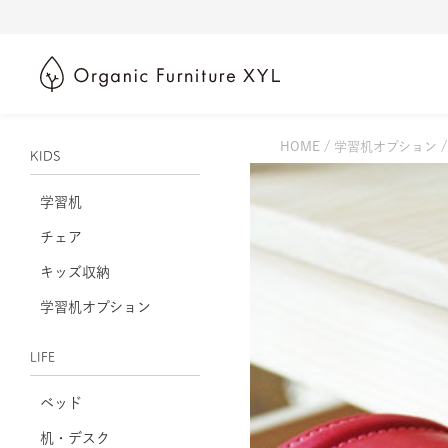
HOME
学習机オプション
KIDS
学習机
チェア
キッズ収納
学習机オプション
LIFE
ベッド
机・デスク