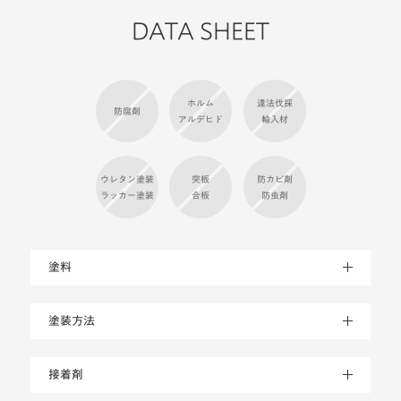
DATA SHEET
ホルム
違法伐採
防腐剤
アルデヒド
輸入材
ウレタン塗装
突板
防カビ剤
ラッカー塗装
合板
防虫剤
塗料
塗装方法
接着剤