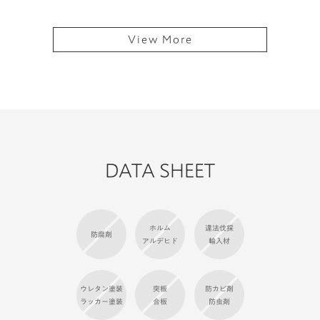
View More
DATA SHEET
ホルム
違法伐採
防腐剤
アルデヒド
輸入材
ウレタン塗装
突板
防カビ剤
ラッカー塗装
合板
防虫剤