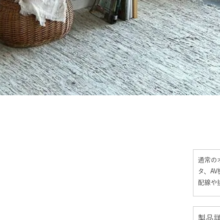
通常の
タ、A
配線や
製品