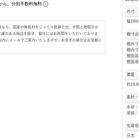
から。分割手数料無料
外寸
幅100
異なり、国産の無垢材をじっくり乾燥させ、手間と時間のか
在庫のある商品を除き、製作にはお時間をいただいておりま
棚寸法
日以内にメールでご案内いたしますが、お急ぎの場合はお気軽に
棚外寸
棚内寸
棚面高上
棚面高下
重量
約10.4
素材・
本体：
塗装：
生産地
日本