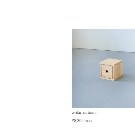
waku-subaco
¥
8,200
（税込）