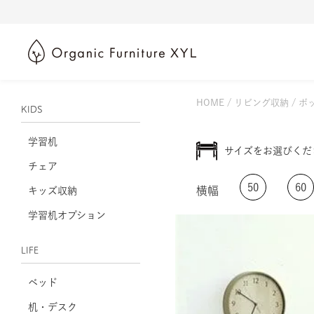
HOME
リビング収納
ボッ
KIDS
学習机
サイズをお選びくだ
チェア
50
60
横幅
キッズ収納
学習机オプション
LIFE
ベッド
机・デスク