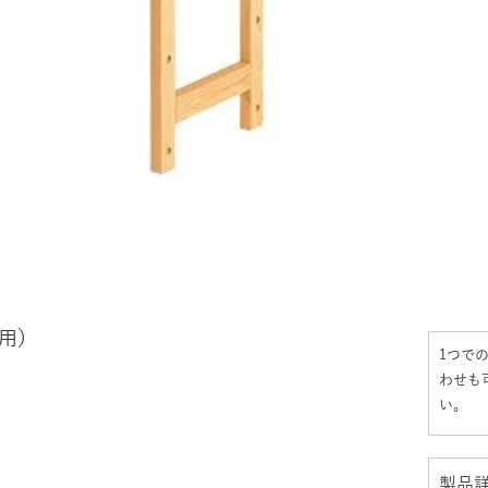
専用）
1つで
わせも
い。
製品