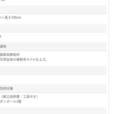
m×高さ140cm
g
塗料
国産桧無垢材
天然由来の植物系オイル仕上げ。
包材仕様
（組立説明書・工具付き）
ダンボール1箱