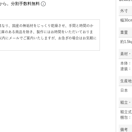
から。分割手数料無料
外寸
幅30c
異なり、国産の無垢材をじっくり乾燥させ、手間と時間のか
在庫のある商品を除き、製作にはお時間をいただいておりま
重量
日以内にメールでご案内いたしますが、お急ぎの場合はお気軽に
約1.5k
素材・
本体：
塗装：
生産地
日本
組立・
組立式
梱包：
備考