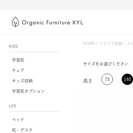
HOME
リビング収納
フレ
KIDS
学習机
サイズをお選びください
チェア
73
140
高さ
キッズ収納
学習机オプション
LIFE
ベッド
机・デスク