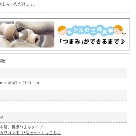
楽しみいただけます。
詳細
m×直径1.7（1.2）cm
品
本箱、机棚つまみタイプ
みワゴン用（3個セット）はこちら