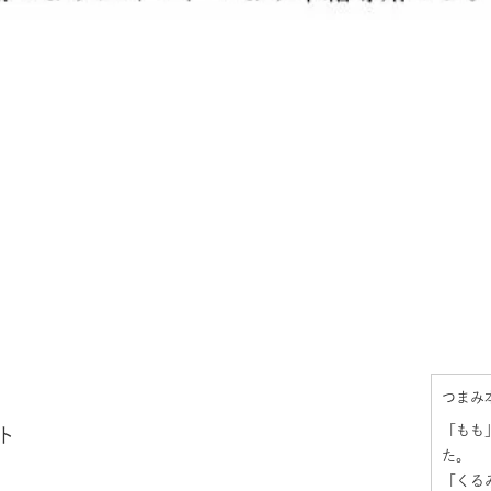
つまみ
「もも
ト
た。
「くる