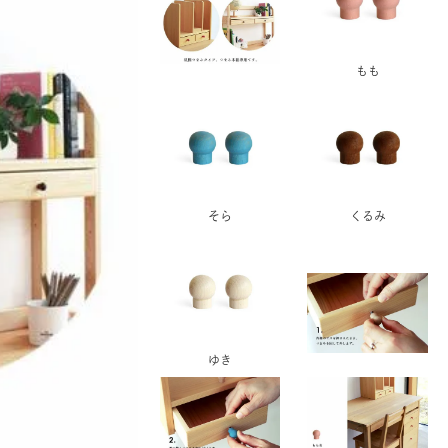
もも
そら
くるみ
ゆき