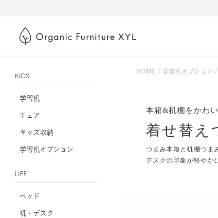
HOME
学習机オプション
KIDS
学習机
本箱&机棚をかわ
チェア
着せ替え
キッズ収納
つまみ本箱と机棚つま
学習机オプション
デスクの印象が軽やか
LIFE
ベッド
机・デスク