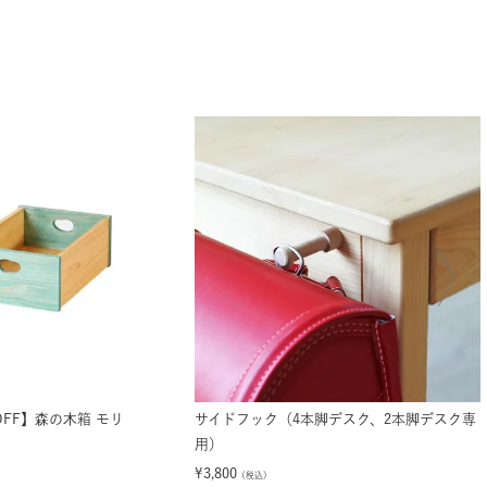
%OFF】森の木箱 モリ
サイドフック（4本脚デスク、2本脚デスク専
用）
¥
3,800
（税込）