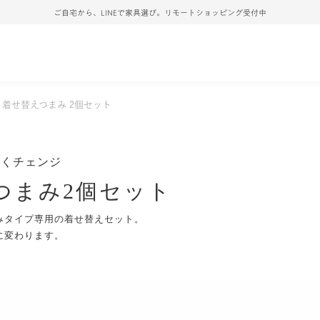
ご自宅から、LINEで家具選び。リモートショッピング受付中
着せ替えつまみ 2個セット
いくチェンジ
つまみ2個セット
みタイプ専用の着せ替えセット。
に変わります。