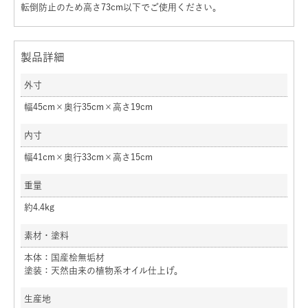
転倒防止のため高さ73cm以下でご使用ください。
製品詳細
外寸
幅45cm×奥行35cm×高さ19cm
内寸
幅41cm×奥行33cm×高さ15cm
重量
約4.4kg
素材・塗料
本体：国産桧無垢材
塗装：天然由来の植物系オイル仕上げ。
生産地