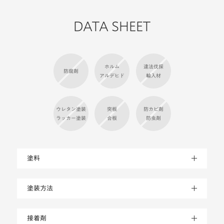
DATA SHEET
ホルム
違法伐採
防腐剤
アルデヒド
輸入材
ウレタン塗装
突板
防カビ剤
ラッカー塗装
合板
防虫剤
塗料
塗装方法
接着剤