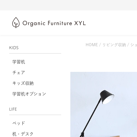
HOME
リビング収納
シェ
KIDS
学習机
チェア
キッズ収納
学習机オプション
LIFE
ベッド
机・デスク