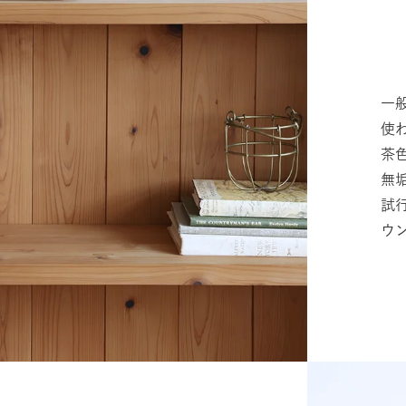
一
使
茶色
無
試
ウ