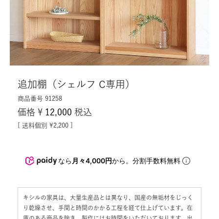
追加棚（シェルフ C専用）
商品番号
91258
価格
¥
12,000
税込
送料個別
¥
2,200
なら
月々4,000円
から。分割手数料無料
キシルの家具は、大量生産品とは異なり、国産の無垢材をじっく
り乾燥させ、手間と時間のかかる工程を経て仕上げています。在
庫のある商品を除き、製作にはお時間をいただいております。出