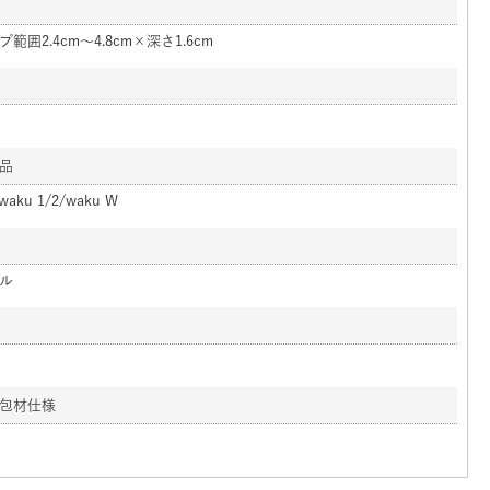
範囲2.4cm～4.8cm×深さ1.6cm
品
waku 1/2/waku W
ル
包材仕様