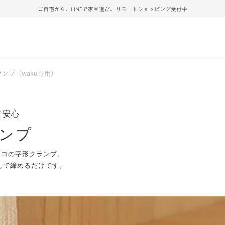
ご自宅から、LINEで家具選び。リモートショッピング受付中
ランプ（waku専用）
て安心
ランプ
するコの字形クランプ。
んで締めるだけです。