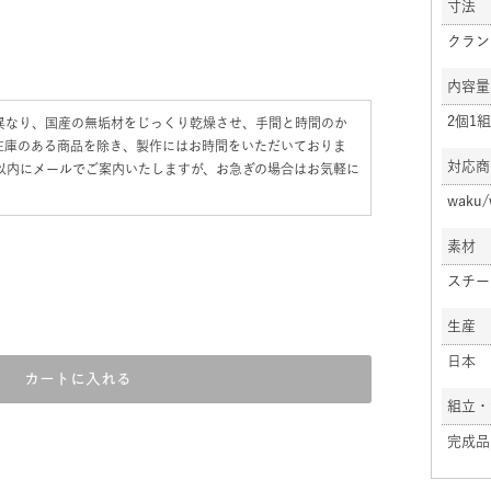
寸法
クランプ
内容量
2個1組
異なり、国産の無垢材をじっくり乾燥させ、手間と時間のか
在庫のある商品を除き、製作にはお時間をいただいておりま
対応商
日以内にメールでご案内いたしますが、お急ぎの場合はお気軽に
waku/
素材
スチー
生産
日本
カートに入れる
組立・
完成品