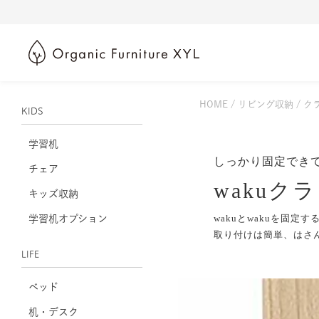
HOME
リビング収納
ク
KIDS
学習机
しっかり固定でき
チェア
wakuク
キッズ収納
wakuとwakuを固定
学習机オプション
取り付けは簡単、はさ
LIFE
ベッド
机・デスク