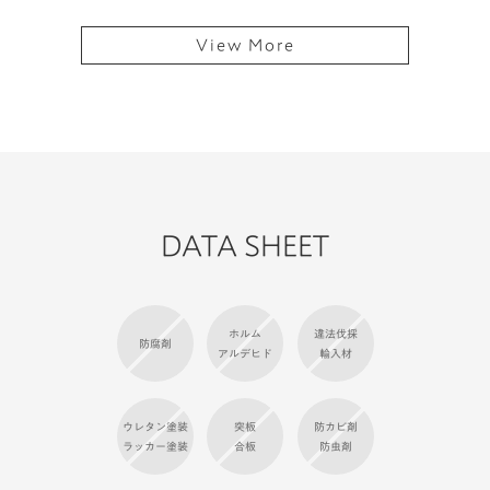
View More
DATA SHEET
ホルム
違法伐採
防腐剤
アルデヒド
輸入材
ウレタン塗装
突板
防カビ剤
ラッカー塗装
合板
防虫剤