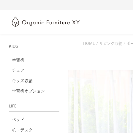
HOME
リビング収納
ポ
KIDS
学習机
チェア
キッズ収納
学習机オプション
LIFE
ベッド
机・デスク