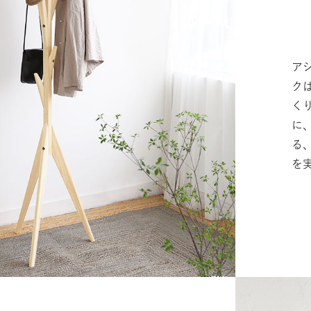
ア
ク
く
に
る
を