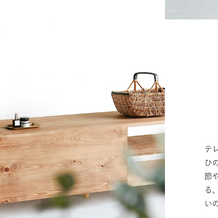
テ
ひ
節
る
い