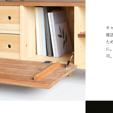
キ
雑
た
に
可