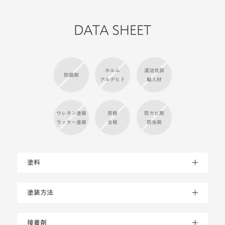
DATA SHEET
ホルム
違法伐採
防腐剤
アルデヒド
輸入材
ウレタン塗装
突板
防カビ剤
ラッカー塗装
合板
防虫剤
塗料
塗装方法
接着剤