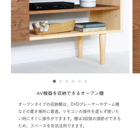
1
2
3
4
5
6
機器を収納できるオープン棚
高さ調節
収納棚は、DVDプレーヤーやゲーム機
オープンタイプの収納棚は
に最適。リモコンの操作を遮らず使いた
ずに設置場所を変えること
ができます。棚は3段階の調節ができる
のに合った高さを選べます
を有効活用できます。