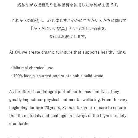
残念ながら接着剤や化学塗料を多用した家具が主流です。
これからの時代は、心も体もすこやかに生きたい人たちに向けて
「からだにいい家具」という新しい価値を、
XYLはお届けします。
At Xyl, we create organic furniture that supports healthy living.
・Minimal chemical use
・100% locally sourced and sustainable solid wood
As furniture is an integral part of our homes and lives, they
greatly impact our physical and mental wellbeing. From the very
beginning, for over 20 years, Xyl has taken extra care to ensure
that its materials and coatings are always of the highest safety
standards.