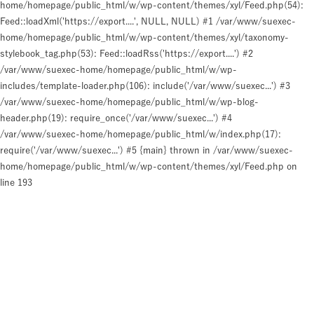
home/homepage/public_html/w/wp-content/themes/xyl/Feed.php(54):
Feed::loadXml('https://export....', NULL, NULL) #1 /var/www/suexec-
home/homepage/public_html/w/wp-content/themes/xyl/taxonomy-
stylebook_tag.php(53): Feed::loadRss('https://export....') #2
/var/www/suexec-home/homepage/public_html/w/wp-
includes/template-loader.php(106): include('/var/www/suexec...') #3
/var/www/suexec-home/homepage/public_html/w/wp-blog-
header.php(19): require_once('/var/www/suexec...') #4
/var/www/suexec-home/homepage/public_html/w/index.php(17):
require('/var/www/suexec...') #5 {main} thrown in
/var/www/suexec-
home/homepage/public_html/w/wp-content/themes/xyl/Feed.php
on
line
193