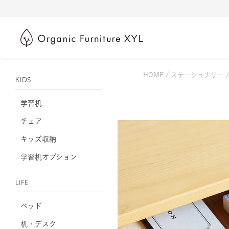
HOME
ステーショナリー
KIDS
学習机
チェア
キッズ収納
学習机オプション
LIFE
ベッド
机・デスク