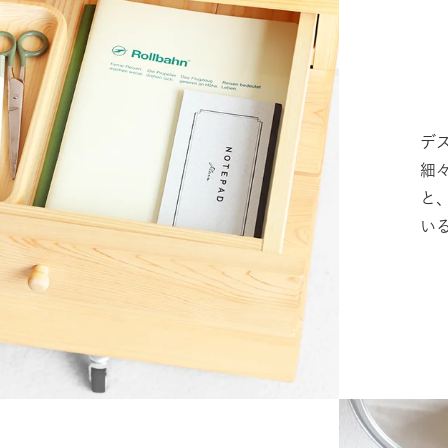
デ
細
と
い