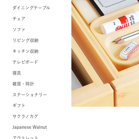
ダイニングテーブル
チェア
ソファ
リビング収納
キッチン収納
テレビボード
寝具
雑貨・時計
ステーショナリー
ギフト
サクラノカグ
Japanese Walnut
アウトレット