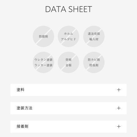
DATA SHEET
ホルム
違法伐採
防腐剤
アルデヒド
輸入材
ウレタン塗装
突板
防カビ剤
ラッカー塗装
合板
防虫剤
塗料
塗装方法
接着剤