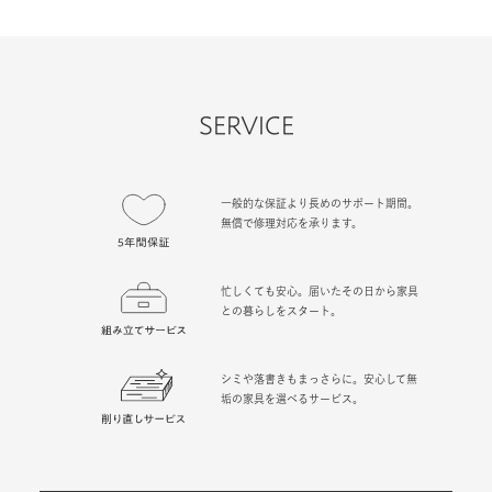
SERVICE
一般的な保証より長めのサポート期間。
無償で修理対応を承ります。
忙しくても安心。届いたその日から家具
との暮らしをスタート。
シミや落書きもまっさらに。安心して無
垢の家具を選べるサービス。