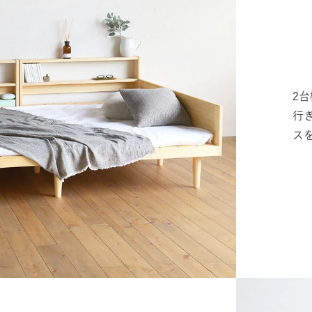
2
行
ス