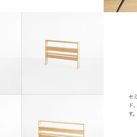
セ
ド
す