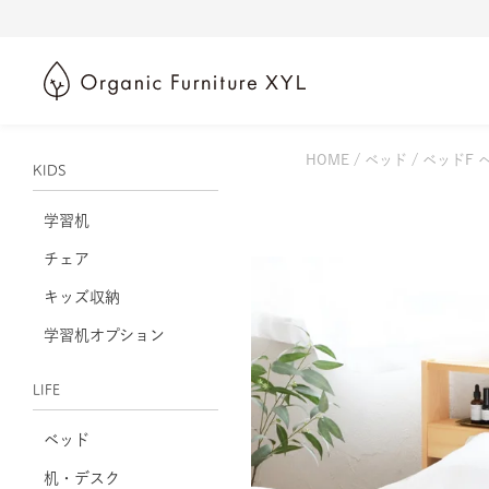
HOME
ベッド
ベッドF 
KIDS
学習机
チェア
キッズ収納
学習机オプション
LIFE
ベッド
机・デスク