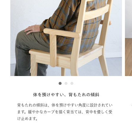
1
2
3
体を預けやすい、背もたれの傾斜
横顔
たれの傾斜は、体を預けやすい角度に設計されてい
横から眺めた
。緩やかなカープを描く背当ては、背中を優しく受
の印象に残り
めます。
れた造形美で