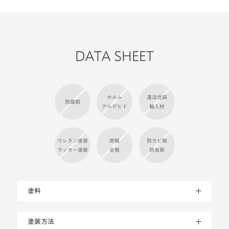
DATA SHEET
ホルム
違法伐採
防腐剤
アルデヒド
輸入材
ウレタン塗装
突板
防カビ剤
ラッカー塗装
合板
防虫剤
塗料
塗装方法