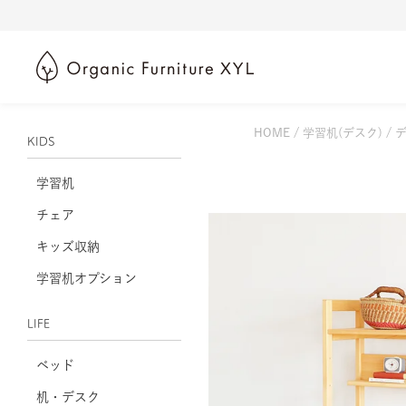
HOME
学習机(デスク)
デ
KIDS
学習机
チェア
キッズ収納
学習机オプション
LIFE
ベッド
机・デスク