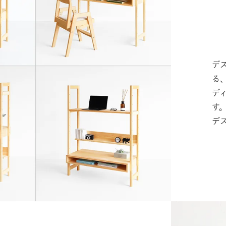
デ
る
デ
す
デ