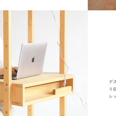
デ
り
レ