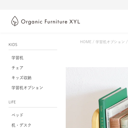
HOME
学習机オプション
KIDS
学習机
チェア
キッズ収納
学習机オプション
LIFE
ベッド
机・デスク