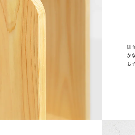
側
か
お