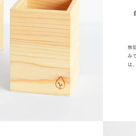
無
み
は